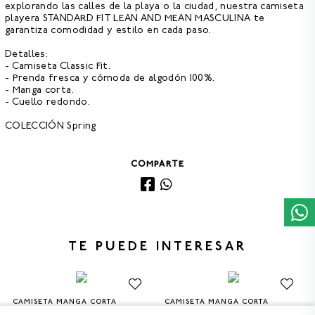
explorando las calles de la playa o la ciudad, nuestra
camiseta
playera STANDARD FIT LEAN AND MEAN MASCULINA
te
garantiza comodidad y estilo en cada paso.
Detalles:
- Camiseta Classic Fit.
- Prenda fresca y cómoda de algodón 100%.
- Manga corta.
- Cuello redondo.
COLECCIÓN Spring
COMPARTE
TE PUEDE INTERESAR
CAMISETA MANGA CORTA
CAMISETA MANGA CORTA
S
M
L
XL
XXL
S
M
L
XL
XXL
STANDARD FIT SHUFFLE HOMBRE
STANDARD FIT PUMP HOMBRE