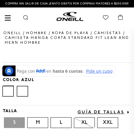
COMPRA SIN SALIR DE CASA ¡ENVÍO GRATIS POR COMPRAS MAYORES A $200.000!
HOMBRE
ROPA DE PLAYA
CAMISETAS
CAMISETA MANGA CORTA STANDARD FIT LEAN AND
MEAN HOMBRE
TÉRMINOS MÁS BUSCADOS
1
.
PANTALONETA
2
.
PANTALONETAS HOMBRE
COLOR
:
AZUL
3
.
SANDALIAS
4
.
GORRA
5
.
BERMUDAS
TALLA
GUÍA DE TALLAS
6
.
SANDALIAS HOMBRE
S
M
L
XL
XXL
7
.
HOMBRE