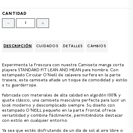
8
.
CAMISETAS HOMBRE
9
.
GORRAS
CANTIDAD
－
＋
10
.
CAMISETA
DESCRIPCIÓN
CUIDADOS
DETALLES
CAMBIOS
Experimenta la frescura con nuestra
Camiseta manga corta
playera STANDARD FIT LEAN AND MEAN para hombre.
Con
estampado Circular O'Neill de calavera surfera en la parte
trasera, esta camiseta añade un toque de comodidad y estilo
a tu guardarropa.
Fabricada con materiales de alta calidad en algodón 100%
y
ajuste clásico, una camiseta masculina perfecta para lucir un
look moderno y descomplicado siempre. Su diseño con
estampado O'NEILL pequeño en la parte frontal ofrece
versatilidad y combina fácilmente, permitiéndote destacar
con estilo en cualquier entorno.
Ya sea que estés disfrutando de un día de sol al aire libre o