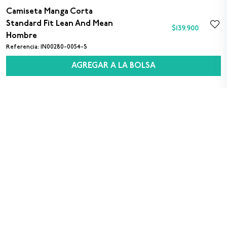
Camiseta Manga Corta
$139.900
$149.900
Standard Fit Lean And Mean
$
139
.
900
Hombre
Referencia
:
1N00280-0054-S
AGREGAR A LA BOLSA
SUSCRÍBETE A NUESTRO NEWSLETTER
Sexo
M
F
Acepto los
términos y condiciones
para el uso
de datos personales
Registrarse