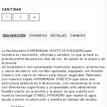
8
.
BERMUDAS
CANTIDAD
9
.
GORRAS
－
＋
10
.
VESTIDOS
DESCRIPCIÓN
CUIDADOS
DETALLES
CAMBIOS
La
Pantaloneta HYPERFREAK MYSTO 20 PULGADAS para
hombre
es resistente, cómoda y versátil, lo que la hará tu
prenda preferida para los días de sol, de paseo en la playa o en
la piscina.
Un boardshort con estampado multicolor playero, pretina lisa
y cierre de velcro con cordón ajustable, equipado con bolsillo
trasero con cierre en velcro para mayor seguridad. Fabricado
con nuestro
tejido HYPERFREAK STRETCH
que tiene una
estructura elástica en 4 direcciones, con resistencia al roce
con diferentes superficies y propiedades anti adherentes.
Puedes usarlo en la piscina y la playa, ya que cuenta con
nuestra tecnología
O'NEILL HYPERDRY que repele el agua,
ayuda a evitar su absorción y acelera el tiempo de secado.