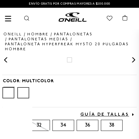
ENVÍO GRATIS POR COMPRAS MAYORES A $200.000
HOMBRE
PANTALONETAS
PANTALONETAS MEDIAS
PANTALONETA HYPERFREAK MYSTO 20 PULGADAS
HOMBRE
TÉRMINOS MÁS BUSCADOS
1
.
PANTALONETA
2
.
PANTALONETAS HOMBRE
COLOR
:
MULTICOLOR
3
.
SANDALIAS
4
.
CAMISETA
5
.
SANDALIAS HOMBRE
TALLA
GUÍA DE TALLAS
6
.
GORRA
30
32
34
36
38
7
.
HOMBRE