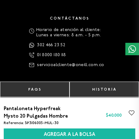
Devoluciones
Pago
Facilidad para
Todos los medios
realizar tus
de pago
cambios.
disponibles
Conoce más acá
Conoce más acá
CONTÁCTANOS
Horario de atención al cliente:
Lunes a viernes: 8 a.m. - 5 p.m.
302 466 23 52
01 8000 180 118
servicioalcliente@oneill.com.co
Pantaloneta Hyperfreak
$
40
.
000
Mysto 20 Pulgadas Hombre
Referencia
:
SP3106005-MUL-30
FAQS
HISTORIA
AGREGAR A LA BOLSA