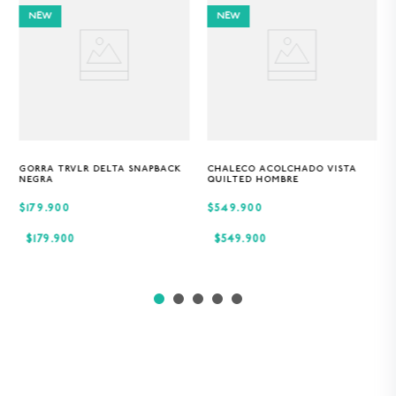
NEW
NEW
GORRA TRVLR DELTA SNAPBACK
CHALECO ACOLCHADO VISTA
Única
S
M
XL
NEGRA
QUILTED HOMBRE
$179.900
$549.900
$
179
.
900
$
549
.
900