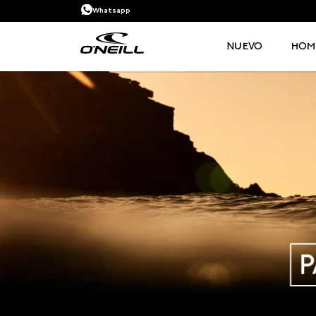
Whatsapp
NUEVO
HOM
TÉRMINOS MÁS BUSCADOS
1
.
PANTALONETA
2
.
PANTALONETAS HOMBRE
3
.
SANDALIAS
4
.
GORRA
5
.
BERMUDAS
6
.
SANDALIAS HOMBRE
7
.
HOMBRE