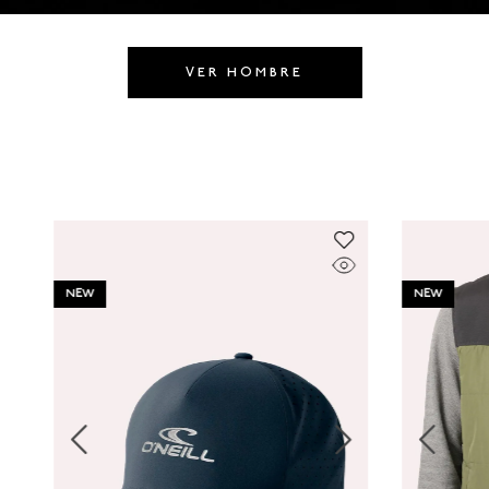
8
.
GORRAS
9
.
VESTIDOS
VER HOMBRE
10
.
MORRALES
NEW
NEW