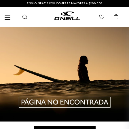
ENVÍO GRATIS POR COMPRAS MAYORES A $200.000
TÉRMINOS MÁS BUSCADOS
1
.
PANTALONETA
2
.
PANTALONETAS HOMBRE
3
.
SANDALIAS
4
.
GORRA
5
.
BERMUDAS
6
.
SANDALIAS HOMBRE
7
.
HOMBRE