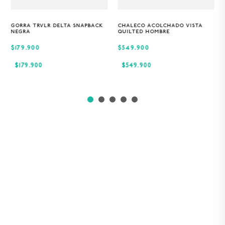
GORRA TRVLR DELTA SNAPBACK
CHALECO ACOLCHADO VISTA
Única
S
M
XL
NEGRA
QUILTED HOMBRE
$179.900
$549.900
$
179
.
900
$
549
.
900