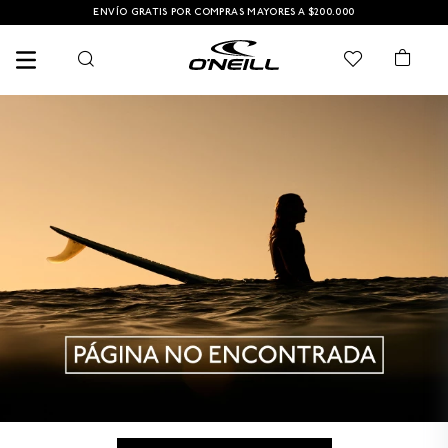
ENVÍO GRATIS POR COMPRAS MAYORES A $200.000
TÉRMINOS MÁS BUSCADOS
1
.
PANTALONETAS HOMBRE
2
.
SANDALIAS
3
.
PANTALONETA
4
.
GORRA
5
.
BERMUDAS
6
.
CAMISETAS HOMBRE
7
.
GORRAS