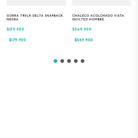
GORRA TRVLR DELTA SNAPBACK
CHALECO ACOLCHADO VISTA
Única
S
M
XL
NEGRA
QUILTED HOMBRE
$179.900
$549.900
$
179
.
900
$
549
.
900