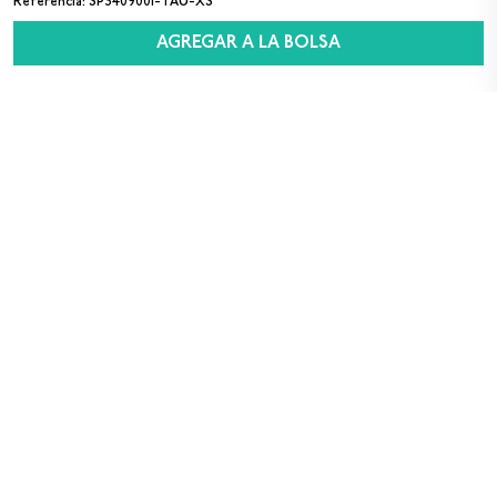
Referencia
:
SP3409001-TAU-XS
AGREGAR A LA BOLSA
SUSCRÍBETE A NUESTRO NEWSLETTER
Sexo
M
F
Acepto los
términos y condiciones
para el uso
de datos personales
Registrarse
Compra Segura
Envío Gratis