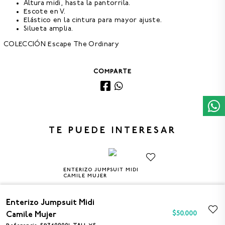
Altura midi, hasta la pantorrila.
Escote en V.
Elástico en la cintura para mayor ajuste.
Silueta amplia.
COLECCIÓN Escape The Ordinary
COMPARTE
TE PUEDE INTERESAR
ENTERIZO JUMPSUIT MIDI
XS
S
M
L
CAMILE MUJER
$50.000
Enterizo Jumpsuit Midi
$
50
.
000
Camile Mujer