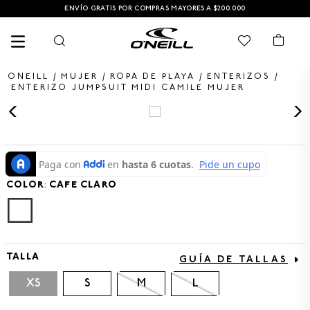
ENVÍO GRATIS POR COMPRAS MAYORES A $200.000
MUJER
ROPA DE PLAYA
ENTERIZOS
ENTERIZO JUMPSUIT MIDI CAMILE MUJER
TÉRMINOS MÁS BUSCADOS
1
.
PANTALONETA
2
.
PANTALONETAS HOMBRE
COLOR
:
CAFE CLARO
3
.
SANDALIAS
4
.
CAMISETA
5
.
GORRA
TALLA
GUÍA DE TALLAS
6
.
SANDALIAS HOMBRE
XS
S
M
L
7
.
HOMBRE