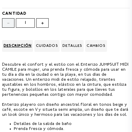
8
.
BERMUDAS
9
.
GORRAS
CANTIDAD
－
＋
10
.
VESTIDOS
DESCRIPCIÓN
CUIDADOS
DETALLES
CAMBIOS
Descubre el confort y el estilo con el
Enterizo JUMPSUIT MIDI
CAMILE para mujer
, una prenda fresca y cómoda para usar en
tu día a día en la ciudad o en la playa, en tus días de
vacaciones. Un enterizo midi de estilo relajado, tirantes
ajustables en los hombros, elástico en la cintura, que estiliza
tu figura, y bolsillos en los laterales para que lleves tus
pertenencias pequeñas contigo con mayor comodidad.
Enterizo playero con diseño ancestral floral en tonos beige y
café, escote en V y situeta semi amplia, un diseño que te dará
un look único y hermoso para las vacaciones y los días de sol.
Detalles de la salida de baño
Prenda fresca y cómoda.