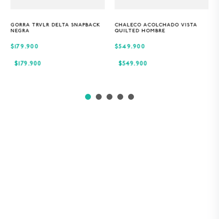
GORRA TRVLR DELTA SNAPBACK
CHALECO ACOLCHADO VISTA
Única
S
M
XL
NEGRA
QUILTED HOMBRE
$179.900
$549.900
$
179
.
900
$
549
.
900