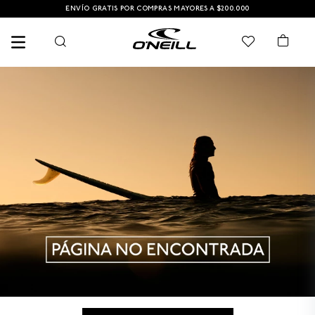
ENVÍO GRATIS POR COMPRAS MAYORES A $200.000
TÉRMINOS MÁS BUSCADOS
1
.
PANTALONETA
2
.
PANTALONETAS HOMBRE
3
.
SANDALIAS
4
.
GORRA
5
.
BERMUDAS
6
.
SANDALIAS HOMBRE
7
.
HOMBRE