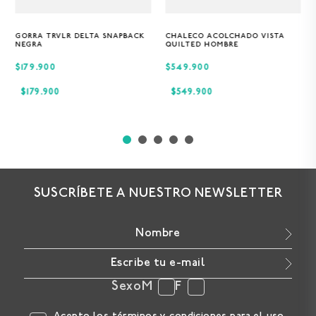
GORRA TRVLR DELTA SNAPBACK
CHALECO ACOLCHADO VISTA
Única
S
M
XL
NEGRA
QUILTED HOMBRE
$179.900
$549.900
$
179
.
900
$
549
.
900
SUSCRÍBETE A NUESTRO NEWSLETTER
Sexo
M
F