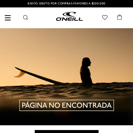
ENVÍO GRATIS POR COMPRAS MAYORES A $200.000
TÉRMINOS MÁS BUSCADOS
1
.
PANTALONETAS HOMBRE
2
.
SANDALIAS
3
.
PANTALONETA
4
.
GORRA
5
.
BERMUDAS
6
.
CAMISETAS HOMBRE
7
.
GORRAS