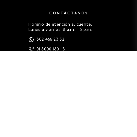
CONTÁCTANOS
Horario de atención al cliente:
Lunes a viernes: 8 a.m. - 5 p.m.
302 466 23 52
01 8000 180 118
servicioalcliente@oneill.com.co
FAQS
HISTORIA
GUÍA DE TALLAS
LEGALES
CONTACTO (PQRS)
TRABAJA EN ONEILL