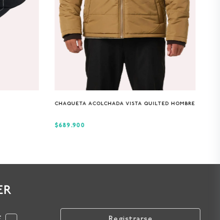
S
M
L
XL
CHAQUETA ACOLCHADA VISTA QUILTED HOMBRE
$689.900
ER
F
Registrarse