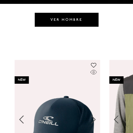
8
.
HOMBRE
9
.
SANDALIAS HOMBRE
VER HOMBRE
10
.
GORRAS
NEW
NEW