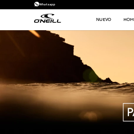
Whatsapp
NUEVO
HOM
TÉRMINOS MÁS BUSCADOS
1
.
PANTALONETAS HOMBRE
2
.
SANDALIAS
3
.
PANTALONETA
4
.
GORRA
5
.
BERMUDAS
6
.
CAMISETAS HOMBRE
7
.
CAMISETA