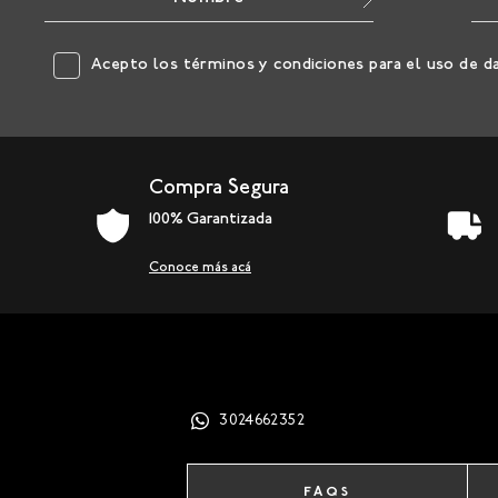
Acepto los
términos y condiciones
para el uso de d
Compra Segura
100% Garantizada
Conoce más acá
3024662352
FAQS