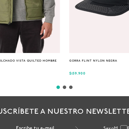
S
M
XL
Única
OLCHADO VISTA QUILTED HOMBRE
GORRA FLINT NYLON NEGRA
$159.900
USCRÍBETE A NUESTRO NEWSLETT
Sexo
M