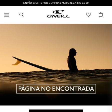
ENVÍO GRATIS POR COMPRAS MAYORES A $200.000
TÉRMINOS MÁS BUSCADOS
1
.
PANTALONETA
2
.
PANTALONETAS HOMBRE
3
.
SANDALIAS
4
.
CAMISETA
5
.
GORRA
6
.
SANDALIAS HOMBRE
7
.
HOMBRE