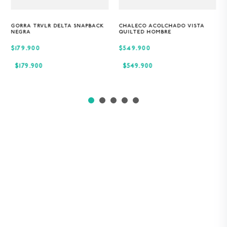
GORRA TRVLR DELTA SNAPBACK
CHALECO ACOLCHADO VISTA
Única
S
M
XL
NEGRA
QUILTED HOMBRE
$179.900
$549.900
$
179
.
900
$
549
.
900